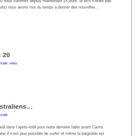
 où nous sommes depuis maintenant 15 jours, le wi-fi n’étant pas
droits) nous avons mis du temps à donner des nouvelles…
 20
tralie
,
video
ustraliens…
tralie
i dans l’après-midi pour notre dernière halte avant Cairns.
r il n’est plus possible de surfer et même la baignade est