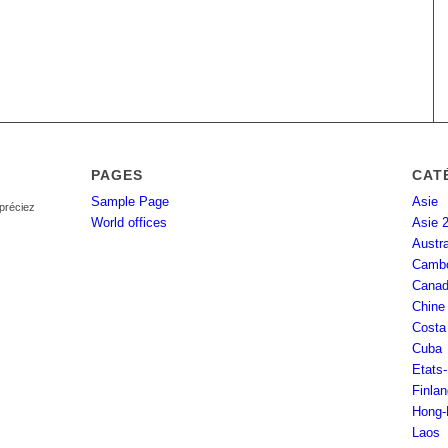
PAGES
CAT
Sample Page
Asie
ppréciez
World offices
Asie 
Austra
Camb
Cana
Chine
Costa
Cuba
Etats
Finla
Hong-
Laos