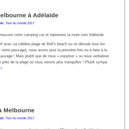
 Melbourne à Adélaïde
lie
,
Tour du monde 2017
ouvons notre camping car et reprenons la route vers Adélaïde.
urf avec sa célèbre plage de Bell’s beach ou se déroule tous les
s notre passage), nous avons pour la première fois eu à faire à la
auvage ! Mais plutôt que de nous « expulser » ou nous verbaliser
t près de la plage où nous serons plus tranquilles ! Plutôt sympa
 à Melbourne
lie
,
Tour du monde 2017