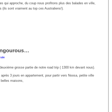
s qui approche, du coup nous profitons plus des balades en ville,
es (ils sont vraiment au top ces Australiens!).
kangourous…
ralie
euxième grosse partie de notre road trip ( 1300 km devant nous).
près 3 jours en appartement, pour partir vers Noosa, petite ville
e belles maisons,