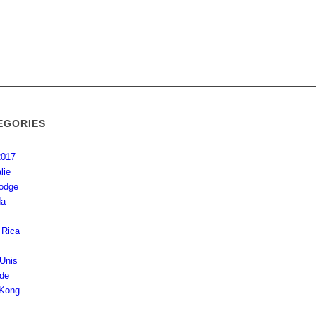
ÉGORIES
2017
lie
odge
da
 Rica
-Unis
nde
Kong