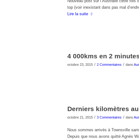
Nouveau post sur l’Australie cette fois
top (voir inexistant dans pas mal d’en
Lire la suite
4 000kms en 2 minutes
/
/
octobre 23, 2015
2 Commentaires
dans
Aus
Derniers kilomètres a
/
/
octobre 21, 2015
3 Commentaires
dans
Aus
Nous sommes arrivés à Townsville samed
Depuis que nous avons quitté Agnès Wate